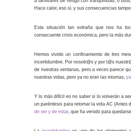
a familiares de riesgo con tranquilidad, o b
Hace calor, eso sí, y sus consecuencias tampo
Esta situación tan extraña que nos ha toc
consecuente crisis económica, pero la más du
Hemos vivido un confinamiento de tres me
incertidumbre. Por nosotr@s y por l@s nuestr
de nuestras ventanas, pero a veces parece q
nuestras vidas, pero ya no eran las mismas,
ya
Y lo más difícil es no saber si lo volverán a 
un paréntesis para retomar la vida AC (Antes 
de ser y de estar
, que ha venido para quedarse
La
incertidumbre
es uno de los elementos d