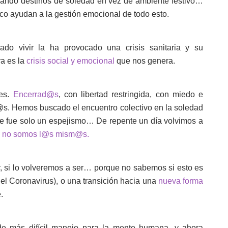
uscando destinos de soledad en vez de ambiente festivo…
co ayudan a la gestión emocional de todo esto.
ado vivir la ha provocado una crisis sanitaria y su
ra es la
crisis social y emocional
que nos genera.
ses.
Encerrad@s
, con libertad restringida, con miedo e
@s. Hemos buscado el encuentro colectivo en la soledad
ue fue solo un espejismo… De repente un día volvimos a
 no somos l@s mism@s.
ser, si lo volveremos a ser… porque no sabemos si esto es
del Coronavirus), o una transición hacia una
nueva forma
.
e más difícil manejo para la mente humana, y ahora