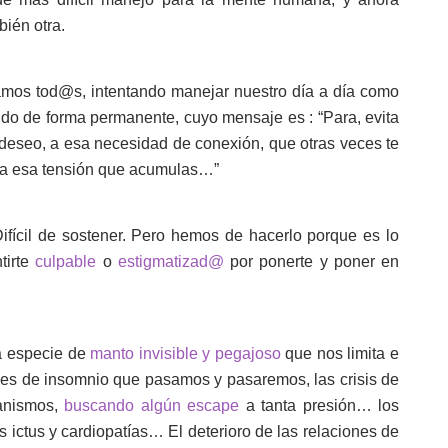
ién otra.
mos tod@s, intentando manejar nuestro día a día como
o de forma permanente, cuyo mensaje es : “Para, evita
e deseo, a esa necesidad de conexión, que otras veces te
oda esa tensión que acumulas…”
ifícil de sostener. Pero hemos de hacerlo porque es lo
tirte
culpable
o
estigmatizad@
por ponerte y poner en
a especie de
manto invisible y pegajoso
que nos limita e
hes de insomnio que pasamos y pasaremos, las crisis de
anismos,
buscando algún escape
a tanta presión… los
s ictus y cardiopatías… El deterioro de las relaciones de