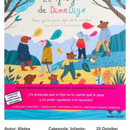
Autor:
Aletea
Categoría:
Infanto-
15 October