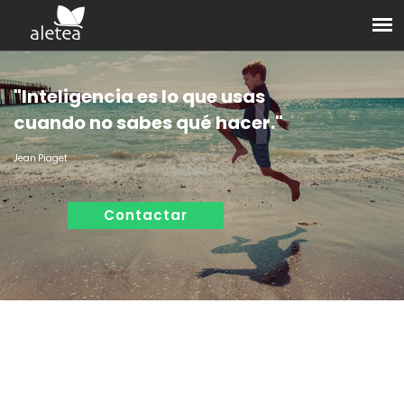
"
I
n
t
e
l
i
g
e
n
c
i
a
e
s
l
o
q
u
e
u
s
a
s
c
u
a
n
d
o
n
o
s
a
b
e
s
q
u
é
h
a
c
e
r
.
"
J
e
a
n
P
i
a
g
e
t
Contactar