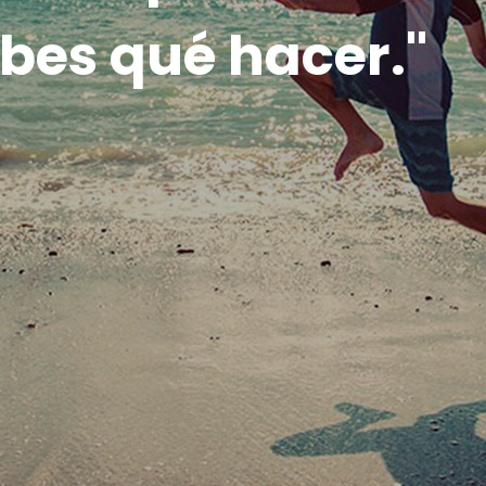
b
e
s
q
u
é
h
a
c
e
r
.
"