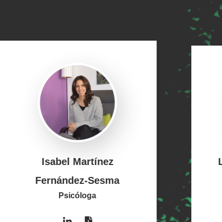
Laura Tamés Carranza
Psicóloga