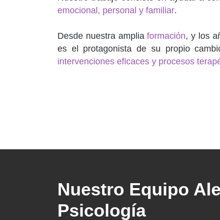
emocional, personal y familiar
.
Desde nuestra amplia
formación
, y los 
es el protagonista de su propio camb
intervenciones eficaces y procesos terap
Nuestro Equipo Ale
Psicología