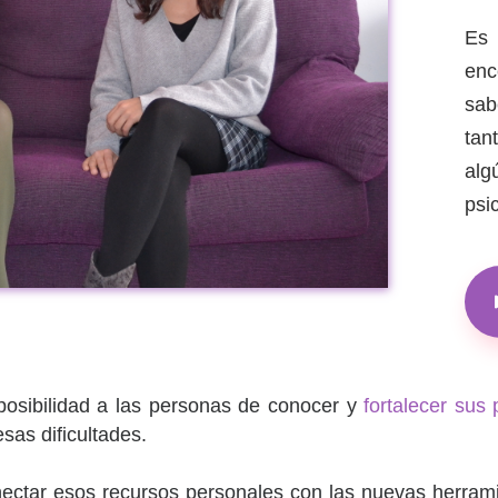
Es
en
sab
tan
alg
psi
osibilidad a las personas de conocer y
fortalecer sus
sas dificultades.
nectar esos recursos personales con las nuevas herram