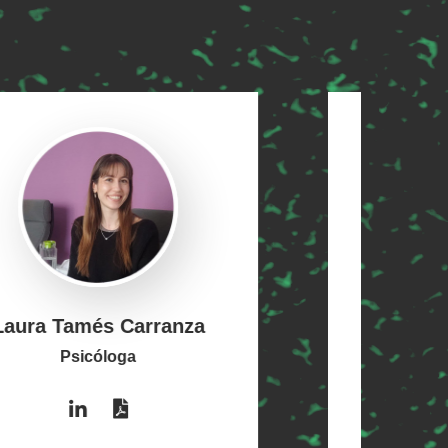
Diego Guijarro
Psicólogo