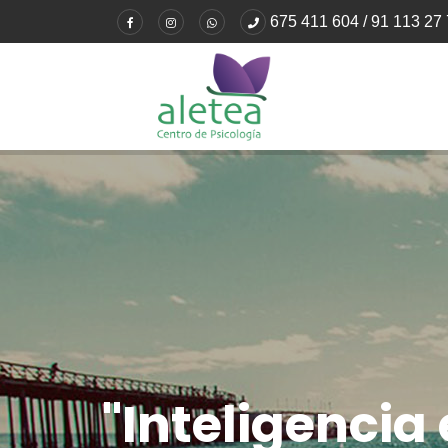
675 411 604 / 91 113 27
"
I
n
t
e
l
i
g
e
n
c
i
a