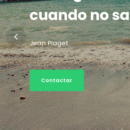
c
u
a
n
d
o
n
o
s
a
J
e
a
n
P
i
a
g
e
t
Contactar