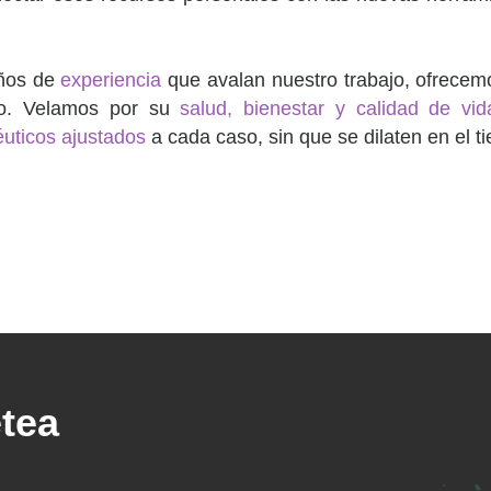
años de
experiencia
que avalan nuestro trabajo, ofrecem
io. Velamos por su
salud, bienestar y calidad de vid
éuticos ajustados
a cada caso, sin que se dilaten en el t
tea