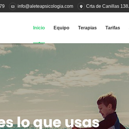
 79
info@aleteapsicologia.com
Crta de Canillas 138.
Inicio
Equipo
Terapias
Tarifas
e
s
l
o
q
u
e
u
s
a
s