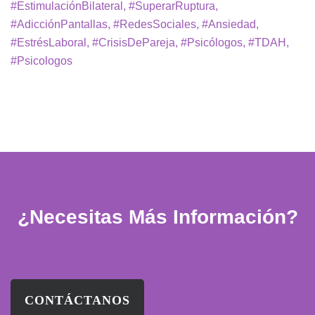
#EstimulaciónBilateral, #SuperarRuptura,
#AdicciónPantallas, #RedesSociales, #Ansiedad,
#EstrésLaboral, #CrisisDePareja, #Psicólogos, #TDAH,
#Psicologos
¿Necesitas Más Información?
CONTÁCTANOS