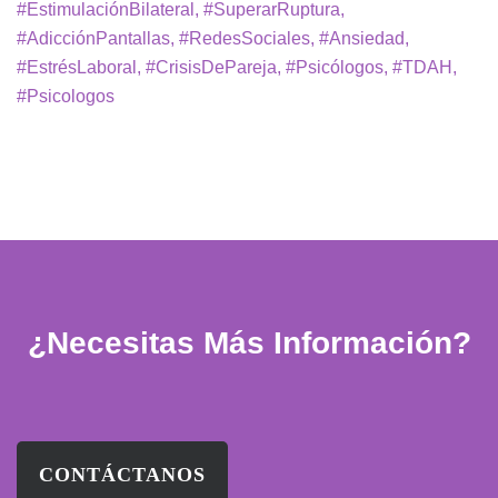
#EstimulaciónBilateral, #SuperarRuptura,
#AdicciónPantallas, #RedesSociales, #Ansiedad,
#EstrésLaboral, #CrisisDePareja, #Psicólogos, #TDAH,
#Psicologos
¿Necesitas Más Información?
CONTÁCTANOS