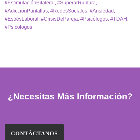
#EstimulaciónBilateral, #SuperarRuptura,
#AdicciónPantallas, #RedesSociales, #Ansiedad,
#EstrésLaboral, #CrisisDePareja, #Psicólogos, #TDAH,
#Psicologos
¿Necesitas Más Información?
CONTÁCTANOS