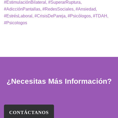
#EstimulaciónBilateral, #SuperarRuptura,
#AdicciónPantallas, #RedesSociales, #Ansiedad,
#EstrésLaboral, #CrisisDePareja, #Psicólogos, #TDAH,
#Psicologos
¿Necesitas Más Información?
CONTÁCTANOS