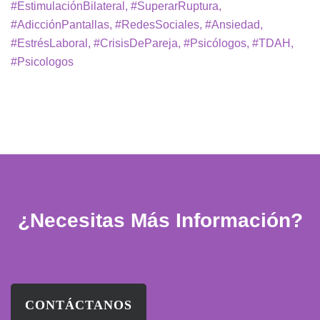
#EstimulaciónBilateral, #SuperarRuptura,
#AdicciónPantallas, #RedesSociales, #Ansiedad,
#EstrésLaboral, #CrisisDePareja, #Psicólogos, #TDAH,
#Psicologos
¿Necesitas Más Información?
CONTÁCTANOS