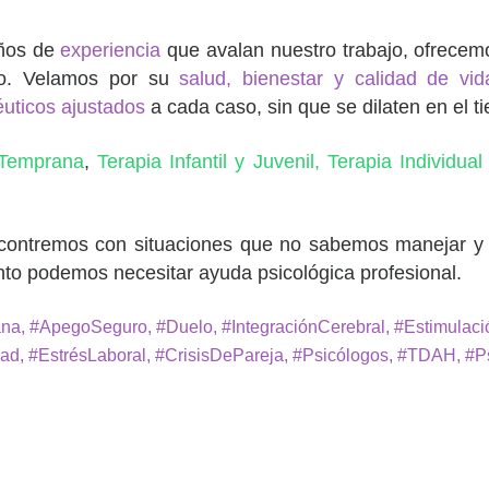
años de
experiencia
que avalan nuestro trabajo, ofrecem
io. Velamos por su
salud, bienestar y calidad de vid
éuticos ajustados
a cada caso, sin que se dilaten en el t
 Temprana
,
Terapia Infantil y Juvenil,
Terapia Individual
ncontremos con situaciones que no sabemos manejar y 
o podemos necesitar ayuda psicológica profesional.
na, #ApegoSeguro, #Duelo, #IntegraciónCerebral, #Estimulació
ad, #EstrésLaboral, #CrisisDePareja, #Psicólogos, #TDAH, #P