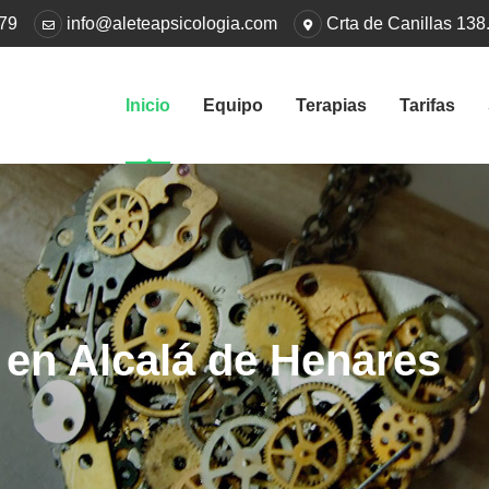
 79
info@aleteapsicologia.com
Crta de Canillas 138.
Inicio
Equipo
Terapias
Tarifas
 en Alcalá de Henares